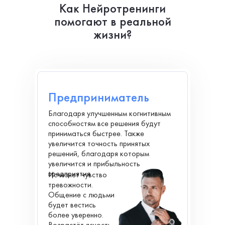
Как Нейротренинги
помогают в реальной
жизни?
Предприниматель
Благодаря улучшенным когнитивным
способностям все решения будут
приниматься быстрее. Также
увеличится точность принятых
решений, благодаря которым
увеличится и прибыльность
предприятия.
Исчезнет чувство
тревожности.
Общение с людьми
будет вестись
более уверенно.
Возрастёт ясность