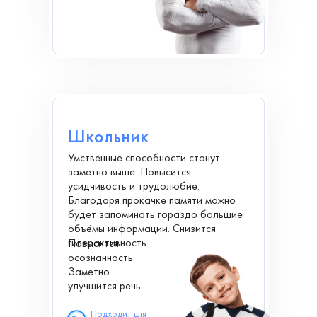
Школьник
Умственные способности станут
заметно выше. Повысится
усидчивость и трудолюбие.
Благодаря прокачке памяти можно
будет запоминать гораздо большие
объёмы информации. Снизится
гиперактивность.
Повысится
осознанность.
Заметно
улучшится речь.
Подходит для